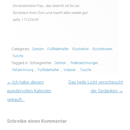
Die bestohlene Frau…das Gedicht ist für sie.
Sie bereut ihren Zorn und macht alles wieder gut.
laifle_171224-09
Categories:
Cartoon
Füllfederhalter
Illustration
Illustrationen
Tusche
Tagged in: Schlagwörter:
,
,
Cartoon
Federzeichnungen
,
,
,
Fellzeichnung
Füllfederhalter
Indianer
Tusche
Post navigation
←
Ich habe diesen
Das helle Licht verscheucht
wundervollen Kalender
die Gedanken
→
gekauft…
Schreibe einen Kommentar