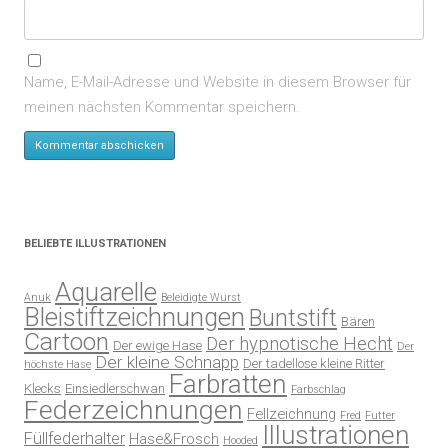
Name, E-Mail-Adresse und Website in diesem Browser für
meinen nächsten Kommentar speichern.
BELIEBTE ILLUSTRATIONEN
Aquarelle
Anuk
Beleidigte Wurst
Bleistiftzeichnungen
Buntstift
Bären
Cartoon
Der hypnotische Hecht
Der ewige Hase
Der
Der kleine Schnapp
Der tadellose kleine Ritter
höchste Hase
Farbratten
Klecks
Einsiedlerschwan
Farbschlag
Federzeichnungen
Fellzeichnung
Fred
Futter
Illustrationen
Füllfederhalter
Hase&Frosch
Hooded