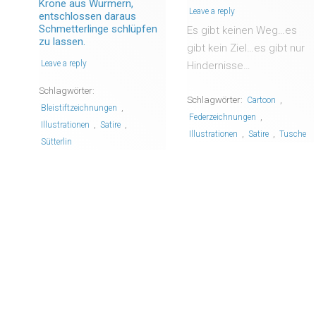
Krone aus Würmern,
Leave a reply
entschlossen daraus
Schmetterlinge schlüpfen
Es gibt keinen Weg…es
zu lassen.
gibt kein Ziel…es gibt nur
Leave a reply
Hindernisse…
Schlagwörter:
Schlagwörter:
,
Cartoon
,
Bleistiftzeichnungen
,
Federzeichnungen
,
,
Illustrationen
Satire
,
,
Illustrationen
Satire
Tusche
Sütterlin