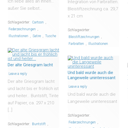
Ich liebe alles an Ihnen…
Integration von Farbratten.
außer Sie selbst…
Bleistiftzeichnung ca. 29,7
x 21 cm
Schlagwörter:
,
Cartoon
,
Federzeichnungen
Schlagwörter:
,
,
Illustrationen
Satire
Tusche
,
Bleistiftzeichnungen
,
Farbratten
Illustrationen
Der alte Griesgram lacht
Und bald wurde auch die
Leave a reply
Langeweile uninteressant
Der alte Griesgram lacht
Leave a reply
und lacht bis er fröhlich ist
Und bald wurde auch die
und heiter… Buntstift, Tinte
Langeweile uninteressant
auf Papier, ca. 297 x 210
[…]
Schlagwörter:
,
Federzeichnungen
Schlagwörter:
,
Buntstift