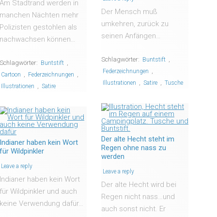
Am Stadtrand werden in
Der Mensch muß
manchen Nächten mehr
umkehren, zurück zu
Polizisten gestohlen als
seinen Anfängen…
nachwachsen können…
Schlagwörter:
,
Buntstift
Schlagwörter:
,
Buntstift
,
Federzeichnungen
,
,
Cartoon
Federzeichnungen
,
,
Illustrationen
Satire
Tusche
,
Illustrationen
Satire
Der alte Hecht steht im
Indianer haben kein Wort
Regen ohne nass zu
für Wildpinkler
werden
Leave a reply
Leave a reply
Indianer haben kein Wort
Der alte Hecht wird bei
für Wildpinkler und auch
Regen nicht nass…und
keine Verwendung dafür…
auch sonst nicht. Er