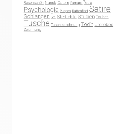
Rosenschön
Nanuk
Ostern
Pamapa
Paula
Satire
Psychologie
Puppen
Rattenfibel
Schlangen
Studien
Sterbebild
Tauben
Sea
Tusche
Tödin
Urorobos
Tuschezeichnung
Zeichnung