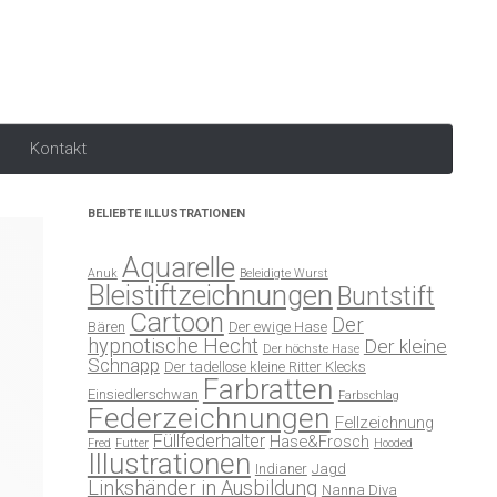
Kontakt
BELIEBTE ILLUSTRATIONEN
Aquarelle
Anuk
Beleidigte Wurst
Bleistiftzeichnungen
Buntstift
Cartoon
Der
Bären
Der ewige Hase
hypnotische Hecht
Der kleine
Der höchste Hase
Schnapp
Der tadellose kleine Ritter Klecks
Farbratten
Einsiedlerschwan
Farbschlag
Federzeichnungen
Fellzeichnung
Füllfederhalter
Hase&Frosch
Fred
Futter
Hooded
Illustrationen
Indianer
Jagd
Linkshänder in Ausbildung
Nanna Diva