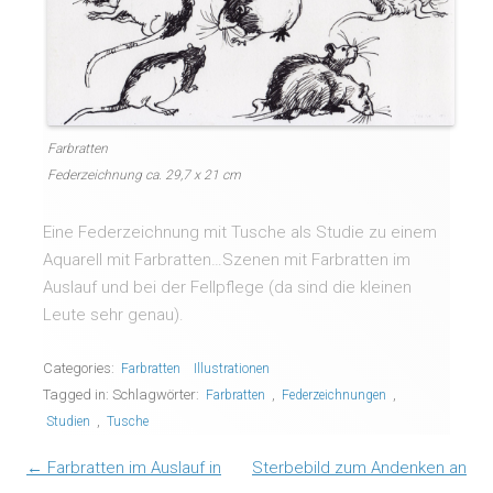
Farbratten
Federzeichnung ca. 29,7 x 21 cm
Eine Federzeichnung mit Tusche als Studie zu einem
Aquarell mit Farbratten…Szenen mit Farbratten im
Auslauf und bei der Fellpflege (da sind die kleinen
Leute sehr genau).
Categories:
Farbratten
Illustrationen
Tagged in: Schlagwörter:
,
,
Farbratten
Federzeichnungen
,
Studien
Tusche
Post navigation
←
Farbratten im Auslauf in
Sterbebild zum Andenken an